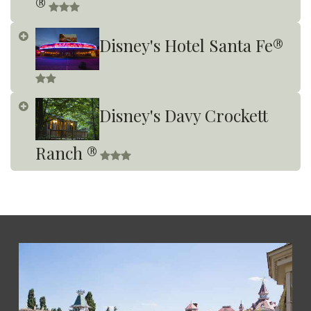
®
​
Disney's Hotel Santa Fe®
​
Disney's Davy Crockett
Ranch ®
​